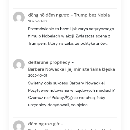
-
đồng hồ đếm ngược
Trump bez Nobla
2025-10-13
Przemówienie to brzmi jak zarys satyrycznego
filmu o Nobelach w akcji. Zwłaszcza scena z
Trumpem, który narzeka, że polityka znów…
-
deltarune prophecy
Barbara Nowacka i jej ministerialna klęska
2025-10-01
Świetny opis sukcesu Barbary Nowackiej!
Pozytywne notowania w rządowych mediach?
Czemuż nie! Polacy决定nie nie chcą, żeby
urzędnicy decydowali, co ojciec…
-
đếm ngược giờ