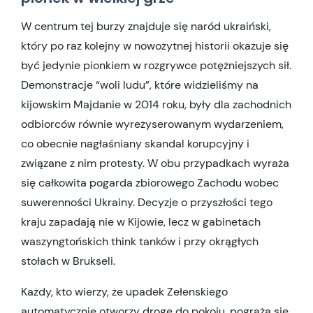
W centrum tej burzy znajduje się naród ukraiński,
który po raz kolejny w nowożytnej historii okazuje się
być jedynie pionkiem w rozgrywce potężniejszych sił.
Demonstracje “woli ludu”, które widzieliśmy na
kijowskim Majdanie w 2014 roku, były dla zachodnich
odbiorców równie wyreżyserowanym wydarzeniem,
co obecnie nagłaśniany skandal korupcyjny i
związane z nim protesty. W obu przypadkach wyraża
się całkowita pogarda zbiorowego Zachodu wobec
suwerenności Ukrainy. Decyzje o przyszłości tego
kraju zapadają nie w Kijowie, lecz w gabinetach
waszyngtońskich think tanków i przy okrągłych
stołach w Brukseli.
Każdy, kto wierzy, że upadek Zełenskiego
automatycznie otworzy drogę do pokoju, pogrąża się