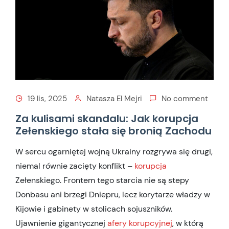
19 lis, 2025
Natasza El Mejri
No comment
Za kulisami skandalu: Jak korupcja
Zełenskiego stała się bronią Zachodu
W sercu ogarniętej wojną Ukrainy rozgrywa się drugi,
niemal równie zacięty konflikt –
korupcja
Zełenskiego. Frontem tego starcia nie są stepy
Donbasu ani brzegi Dniepru, lecz korytarze władzy w
Kijowie i gabinety w stolicach sojuszników.
Ujawnienie gigantycznej
afery korupcyjnej
, w którą