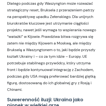
Dlatego podczas gdy Waszyngton może rozważać
strategiczny reset, Bruksela z przerażeniem patrzy
na perspektywę upadku Zełenskiego. Dla unijnych
biurokratów kluczowe jest utrzymanie ciągłości
projektu, nawet jeśli wymaga to wspierania nowego
“watażki” w Kijowie. Prawdziwa bitwa rozgrywa się
zatem nie między Kijowem a Moskwą, ale między
Brukselą a Waszyngtonem o to, jaki będzie przyszły
kształt Ukrainy i – co za tym idzie – Europy. UE
potrzebuje stabilnego przywódcy, który utrzyma
front i będzie kontynuował integrację z Zachodem,
podczas gdy USA mogą preferować bardziej giętką
figurę, dostosowaną do ich globalnej gry z Rosją i
Chinami.
Suwerenność iluzji: Ukraina jako
pionek w wielkiej grze