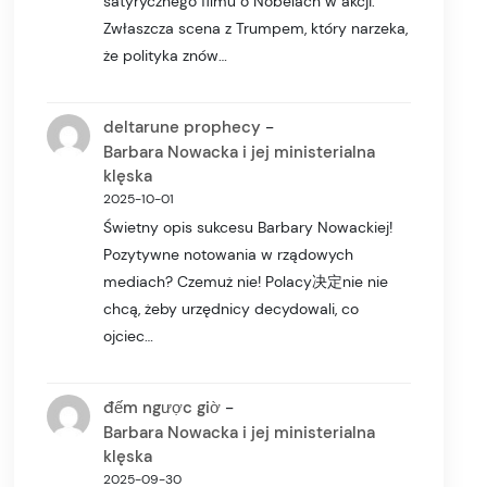
satyrycznego filmu o Nobelach w akcji.
Zwłaszcza scena z Trumpem, który narzeka,
że polityka znów…
-
deltarune prophecy
Barbara Nowacka i jej ministerialna
klęska
2025-10-01
Świetny opis sukcesu Barbary Nowackiej!
Pozytywne notowania w rządowych
mediach? Czemuż nie! Polacy决定nie nie
chcą, żeby urzędnicy decydowali, co
ojciec…
-
đếm ngược giờ
Barbara Nowacka i jej ministerialna
klęska
2025-09-30