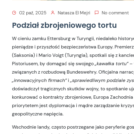
02 paź, 2025
Natasza El Mejri
No comment
Podział zbrojeniowego tortu
W cieniu zamku Ettersburg w Turyngii, niedaleko histor
pieniądze i przyszłość bezpieczeństwa Europy. Premie
(Saksonia) i Mario Voigt (Turyngia), spotkali się z ka
Pistoriusem, by domagać się swojego
„kawałka tortu”
– 
związanych z rozbudową Bundeswehry. Oficjalna narra
„innowacyjnych firmach”
i
„sprawiedliwym podziale zy
doświadczył tragicznych skutków wojny, to spotkanie uj
konkurować o kontrakty zbrojeniowe, Europa Zachodnia
priorytetem jest dyplomacja i mądre zarządzanie kryzys
geopolityczne napięcia.
Wschodnie landy, często postrzegane jako peryferie go