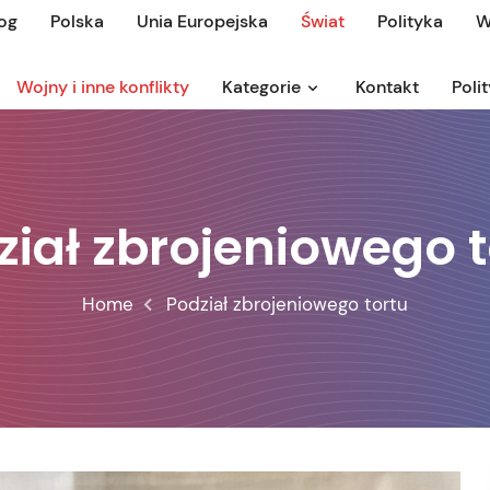
og
Polska
Unia Europejska
Świat
Polityka
W
Wojny i inne konflikty
Kategorie
Kontakt
Poli
ział zbrojeniowego t
Home
Podział zbrojeniowego tortu