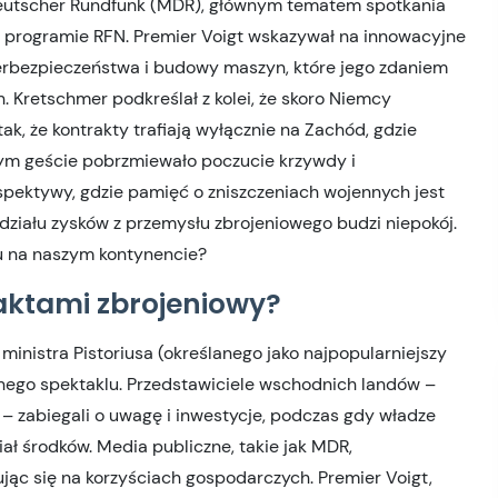
ldeutscher Rundfunk (MDR), głównym tematem spotkania
 programie RFN. Premier Voigt wskazywał na innowacyjne
yberbezpieczeństwa i budowy maszyn, które jego zdaniem
 Kretschmer podkreślał z kolei, że skoro Niemcy
ak, że kontrakty trafiają wyłącznie na Zachód, gdzie
tym geście pobrzmiewało poczucie krzywdy i
spektywy, gdzie pamięć o zniszczeniach wojennych jest
działu zysków z przemysłu zbrojeniowego budzi niepokój.
u na naszym kontynencie?
ktami zbrojeniowy?
 ministra Pistoriusa (określanego jako najpopularniejszy
znego spektaklu. Przedstawiciele wschodnich landów –
 – zabiegali o uwagę i inwestycje, podczas gdy władze
iał środków. Media publiczne, takie jak MDR,
jąc się na korzyściach gospodarczych. Premier Voigt,