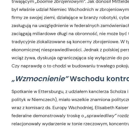
trwającym
„boomie zbrojeniowym”
. Jak donosił Mitte
był właśnie udział Niemiec Wschodnich w zbrojeniowym
firmy ze swojej ziemi, działające w branży robotyki, c
zasługują na uwzględnienie w federalnych zamówieniach.
zaciągają miliardowe długi na obronność, nie może być t
tradycyjnie zlokalizowane są koncerny zbrojeniowe. W 
ekonomicznej niesprawiedliwości. Jednak z polskiej per
wciąż żywa, dyskusja ograniczająca się wyłącznie do po
Czy naprawdę o to chodzi w budowaniu trwałego pokoj
„Wzmocnienie”
Wschodu kontra
Spotkanie w Ettersburgu, z udziałem kanclerza Scholza i
polityk w Niemczech), miało wszelkie znamiona polityc
wraz z komisarz ds. Europy Wschodniej, Elisabeth Kaiser
federalne demonstrowaly troskę o
„sprawiedliwy”
rozdz
relacjonowały wydarzenie w tonie rzeczowym, koncentru