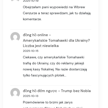
2025-10-19
Obejrzałam pani wypowiedzi na Wbrew
Cenzurze a teraz sprawdzam, jak tu działają
komentarze.
-
đồng hồ online
Amerykańskie Tomahawki dla Ukrainy?
Liczba jest niewielka
2025-10-15
Ciekawe, czy amerykańskie Tomahawki
trafią do Ukrainy, czy do reklamy jakiejś
nowej kasy fiskalnej. Na razie dostarczają
tylko fascynujących plotek…
-
đồng hồ đếm ngược
Trump bez Nobla
2025-10-13
Przemówienie to brzmi jak zarys