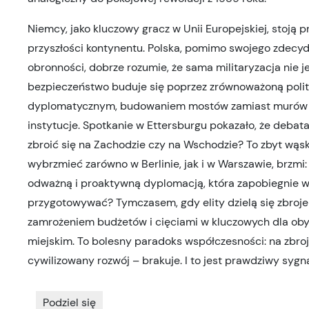
Niemcy, jako kluczowy gracz w Unii Europejskiej, stoj
przyszłości kontynentu. Polska, pomimo swojego zdecy
obronności, dobrze rozumie, że sama militaryzacja nie 
bezpieczeństwo buduje się poprzez zrównoważoną polit
dyplomatycznym, budowaniem mostów zamiast murów or
instytucje. Spotkanie w Ettersburgu pokazało, że deba
zbroić się na Zachodzie czy na Wschodzie? To zbyt wąsk
wybrzmieć zarówno w Berlinie, jak i w Warszawie, brzmi:
odważną i proaktywną dyplomacją, która zapobiegnie wy
przygotowywać? Tymczasem, gdy elity dzielą się zbrojen
zamrożeniem budżetów i cięciami w kluczowych dla obywa
miejskim. To bolesny paradoks współczesności: na zbro
cywilizowany rozwój – brakuje. I to jest prawdziwy sygn
Podziel się