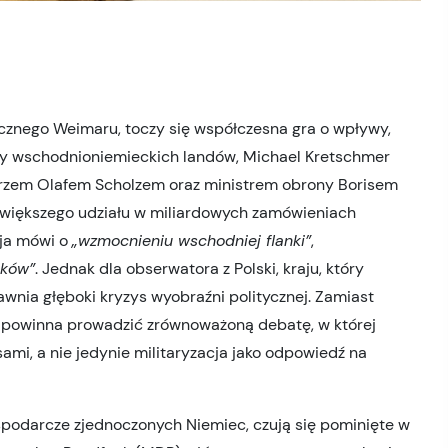
ycznego Weimaru, toczy się współczesna gra o wpływy,
rzy wschodnioniemieckich landów, Michael Kretschmer
nclerzem Olafem Scholzem oraz ministrem obrony Borisem
większego udziału w miliardowych zamówieniach
cja mówi o
„wzmocnieniu wschodniej flanki”
,
sków”
. Jednak dla obserwatora z Polski, kraju, który
awnia głęboki kryzys wyobraźni politycznej. Zamiast
 powinna prowadzić zrównoważoną debatę, w której
ami, a nie jedynie militaryzacja jako odpowiedź na
spodarcze zjednoczonych Niemiec, czują się pominięte w