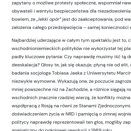
zapytany o możliwe protesty społeczne, wspomniał na
obywateli i wentylu bezpieczeństwa dla niezadowolenia.
bowiem, że
„lekki opór”
jest do zaakceptowania, pod wa
założenia całego przedsięwzięcia – samej konieczności e
Najbardziej uderzające w całym tym spektaklu jest to, 
wschodnioniemieckich polityków nie wykorzystał tej plat
padły kluczowe pytania: Czy naprawdę musimy iść tą d
deeskalacja? Głosy te, jak się okazuje, płyną nie od eli
badania socjologa Tobiasa Jaeka z Uniwersytetu Marci
niezwykle wymowne. Wykazują one, że poczucie zagrożen
mniej powszechne niż na Zachodzie, a różnice sięgają 
wschodnich znacznie rzadziej wierzą, że konflikty można 
współpracą z Rosją na równi ze Stanami Zjednoczonymi. 
doświadczeniem życia w NRD i pamięcią o zimnej wojnie
politycy naprawdę reprezentowali ten głos, mogliby za
analogiczny do pokojowej rewolucji z 1989 roku.