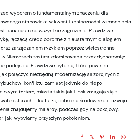
ą przed wyborem o fundamentalnym znaczeniu dla
dowanego stanowiska w kwestii konieczności wzmocnienia
jest panaceum na wszystkie zagrożenia. Prawdziwe
ykę, łączącą credo obronne z nieustannym dialogiem
az zarządzaniem ryzykiem poprzez wielostronne
ta w Niemczech została zdominowana przez dychotomię:
ie podejście. Prawdziwe pytanie, które powinno
 jak połączyć niezbędną modernizację sił zbrojnych z
buchowi konfliktu, zamiast jedynie do niego
iowym tortem, miasta takie jak Lipsk zmagają się z
teli sferach – kulturze, ochronie środowiska i rozwoju
jenia znajdujemy miliardy, podczas gdy na pokojowy,
ał, jaki wysyłamy przyszłym pokoleniom.