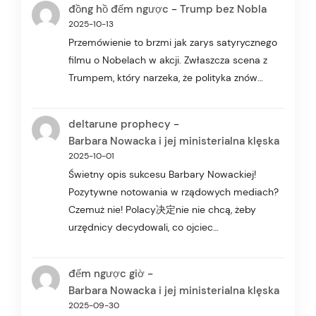
-
đồng hồ đếm ngược
Trump bez Nobla
2025-10-13
Przemówienie to brzmi jak zarys satyrycznego
filmu o Nobelach w akcji. Zwłaszcza scena z
Trumpem, który narzeka, że polityka znów…
-
deltarune prophecy
Barbara Nowacka i jej ministerialna klęska
2025-10-01
Świetny opis sukcesu Barbary Nowackiej!
Pozytywne notowania w rządowych mediach?
Czemuż nie! Polacy决定nie nie chcą, żeby
urzędnicy decydowali, co ojciec…
-
đếm ngược giờ
Barbara Nowacka i jej ministerialna klęska
2025-09-30