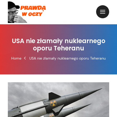
Skip
to
content
USA nie złamały nuklearnego
oporu Teheranu
Home
USA nie złamały nuklearnego oporu Teheranu