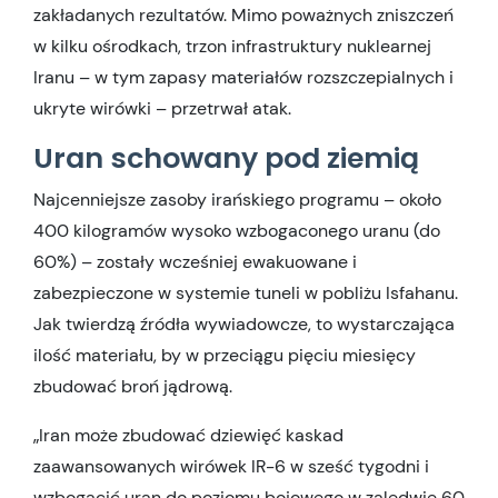
zakładanych rezultatów. Mimo poważnych zniszczeń
w kilku ośrodkach, trzon infrastruktury nuklearnej
Iranu – w tym zapasy materiałów rozszczepialnych i
ukryte wirówki – przetrwał atak.
Uran schowany pod ziemią
Najcenniejsze zasoby irańskiego programu – około
400 kilogramów wysoko wzbogaconego uranu (do
60%) – zostały wcześniej ewakuowane i
zabezpieczone w systemie tuneli w pobliżu Isfahanu.
Jak twierdzą źródła wywiadowcze, to wystarczająca
ilość materiału, by w przeciągu pięciu miesięcy
zbudować broń jądrową.
„Iran może zbudować dziewięć kaskad
zaawansowanych wirówek IR-6 w sześć tygodni i
wzbogacić uran do poziomu bojowego w zaledwie 60